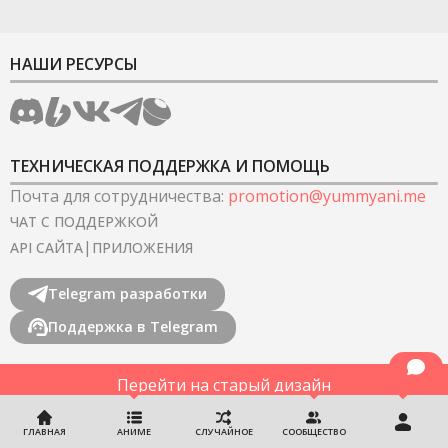
НАШИ РЕСУРСЫ
ТЕХНИЧЕСКАЯ ПОДДЕРЖКА И ПОМОЩЬ
Почта для сотрудничества
:
promotion@yummyani.me
ЧАТ С ПОДДЕРЖКОЙ
|
API САЙТА
ПРИЛОЖЕНИЯ
Telegram разработки
Поддержка в Telegram
Перейти на старый дизайн
©
2022-2026
YummyAnime.
Все права защищены
.
ГЛАВНАЯ
АНИМЕ
СЛУЧАЙНОЕ
СООБЩЕСТВО