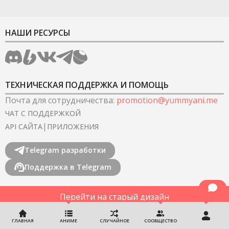
НАШИ РЕСУРСЫ
ТЕХНИЧЕСКАЯ ПОДДЕРЖКА И ПОМОЩЬ
Почта для сотрудничества
:
promotion@yummyani.me
ЧАТ С ПОДДЕРЖКОЙ
|
API САЙТА
ПРИЛОЖЕНИЯ
Telegram разработки
Поддержка в Telegram
Перейти на старый дизайн
©
2022-2026
YummyAnime.
Все права защищены
.
ГЛАВНАЯ
АНИМЕ
СЛУЧАЙНОЕ
СООБЩЕСТВО