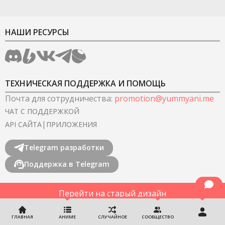
НАШИ РЕСУРСЫ
ТЕХНИЧЕСКАЯ ПОДДЕРЖКА И ПОМОЩЬ
Почта для сотрудничества
:
promotion@yummyani.me
ЧАТ С ПОДДЕРЖКОЙ
|
API САЙТА
ПРИЛОЖЕНИЯ
Telegram разработки
Поддержка в Telegram
Перейти на старый дизайн
©
2022-2026
YummyAnime.
Все права защищены
.
ГЛАВНАЯ
АНИМЕ
СЛУЧАЙНОЕ
СООБЩЕСТВО