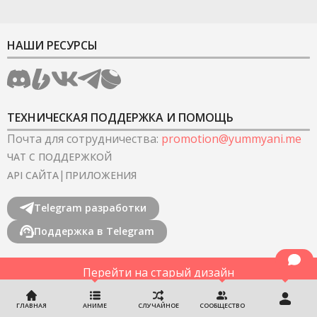
НАШИ РЕСУРСЫ
ТЕХНИЧЕСКАЯ ПОДДЕРЖКА И ПОМОЩЬ
Почта для сотрудничества
:
promotion@yummyani.me
ЧАТ С ПОДДЕРЖКОЙ
|
API САЙТА
ПРИЛОЖЕНИЯ
Telegram разработки
Поддержка в Telegram
Перейти на старый дизайн
©
2022-2026
YummyAnime.
Все права защищены
.
ГЛАВНАЯ
АНИМЕ
СЛУЧАЙНОЕ
СООБЩЕСТВО