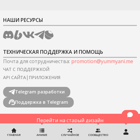
НАШИ РЕСУРСЫ
ТЕХНИЧЕСКАЯ ПОДДЕРЖКА И ПОМОЩЬ
Почта для сотрудничества
:
promotion@yummyani.me
ЧАТ С ПОДДЕРЖКОЙ
|
API САЙТА
ПРИЛОЖЕНИЯ
Telegram разработки
Поддержка в Telegram
Перейти на старый дизайн
©
2022-2026
YummyAnime.
Все права защищены
.
ГЛАВНАЯ
АНИМЕ
СЛУЧАЙНОЕ
СООБЩЕСТВО