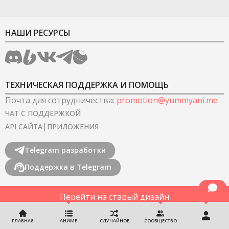
НАШИ РЕСУРСЫ
ТЕХНИЧЕСКАЯ ПОДДЕРЖКА И ПОМОЩЬ
Почта для сотрудничества
:
promotion@yummyani.me
ЧАТ С ПОДДЕРЖКОЙ
|
API САЙТА
ПРИЛОЖЕНИЯ
Telegram разработки
Поддержка в Telegram
Перейти на старый дизайн
©
2022-2026
YummyAnime.
Все права защищены
.
ГЛАВНАЯ
АНИМЕ
СЛУЧАЙНОЕ
СООБЩЕСТВО