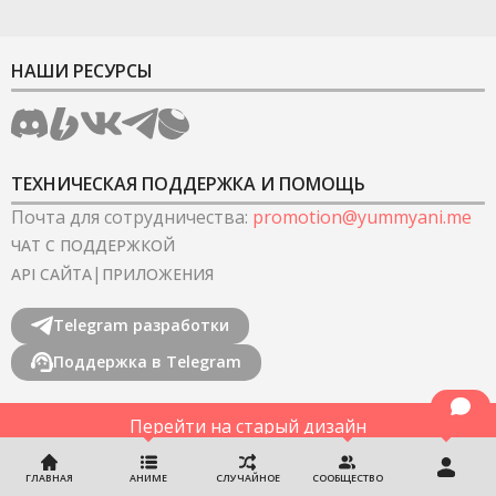
НАШИ РЕСУРСЫ
ТЕХНИЧЕСКАЯ ПОДДЕРЖКА И ПОМОЩЬ
Почта для сотрудничества
:
promotion@yummyani.me
ЧАТ С ПОДДЕРЖКОЙ
|
API САЙТА
ПРИЛОЖЕНИЯ
Telegram разработки
Поддержка в Telegram
Перейти на старый дизайн
©
2022-2026
YummyAnime.
Все права защищены
.
ГЛАВНАЯ
АНИМЕ
СЛУЧАЙНОЕ
СООБЩЕСТВО