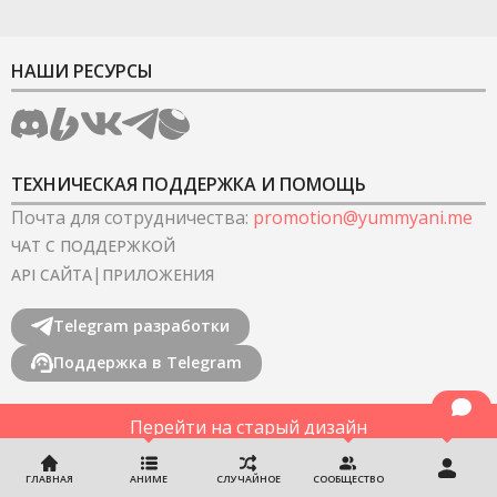
НАШИ РЕСУРСЫ
ТЕХНИЧЕСКАЯ ПОДДЕРЖКА И ПОМОЩЬ
Почта для сотрудничества
:
promotion@yummyani.me
ЧАТ С ПОДДЕРЖКОЙ
|
API САЙТА
ПРИЛОЖЕНИЯ
Telegram разработки
Поддержка в Telegram
Перейти на старый дизайн
©
2022-2026
YummyAnime.
Все права защищены
.
ГЛАВНАЯ
АНИМЕ
СЛУЧАЙНОЕ
СООБЩЕСТВО