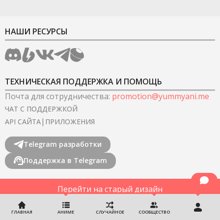
НАШИ РЕСУРСЫ
ТЕХНИЧЕСКАЯ ПОДДЕРЖКА И ПОМОЩЬ
Почта для сотрудничества
:
promotion@yummyani.me
ЧАТ С ПОДДЕРЖКОЙ
|
API САЙТА
ПРИЛОЖЕНИЯ
Telegram разработки
Поддержка в Telegram
Перейти на старый дизайн
©
2022-2026
YummyAnime.
Все права защищены
.
ГЛАВНАЯ
АНИМЕ
СЛУЧАЙНОЕ
СООБЩЕСТВО