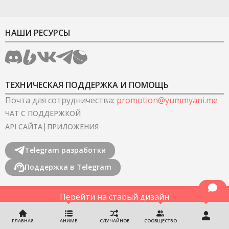
НАШИ РЕСУРСЫ
ТЕХНИЧЕСКАЯ ПОДДЕРЖКА И ПОМОЩЬ
Почта для сотрудничества
:
promotion@yummyani.me
ЧАТ С ПОДДЕРЖКОЙ
|
API САЙТА
ПРИЛОЖЕНИЯ
Telegram разработки
Поддержка в Telegram
Перейти на старый дизайн
©
2022-2026
YummyAnime.
Все права защищены
.
ГЛАВНАЯ
АНИМЕ
СЛУЧАЙНОЕ
СООБЩЕСТВО