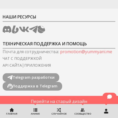
НАШИ РЕСУРСЫ
ТЕХНИЧЕСКАЯ ПОДДЕРЖКА И ПОМОЩЬ
Почта для сотрудничества
:
promotion@yummyani.me
ЧАТ С ПОДДЕРЖКОЙ
|
API САЙТА
ПРИЛОЖЕНИЯ
Telegram разработки
Поддержка в Telegram
Перейти на старый дизайн
©
2022-2026
YummyAnime.
Все права защищены
.
ГЛАВНАЯ
АНИМЕ
СЛУЧАЙНОЕ
СООБЩЕСТВО