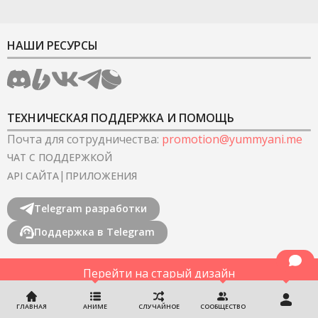
НАШИ РЕСУРСЫ
ТЕХНИЧЕСКАЯ ПОДДЕРЖКА И ПОМОЩЬ
Почта для сотрудничества
:
promotion@yummyani.me
ЧАТ С ПОДДЕРЖКОЙ
|
API САЙТА
ПРИЛОЖЕНИЯ
Telegram разработки
Поддержка в Telegram
Перейти на старый дизайн
©
2022-2026
YummyAnime.
Все права защищены
.
ГЛАВНАЯ
АНИМЕ
СЛУЧАЙНОЕ
СООБЩЕСТВО