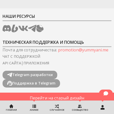
НАШИ РЕСУРСЫ
ТЕХНИЧЕСКАЯ ПОДДЕРЖКА И ПОМОЩЬ
Почта для сотрудничества
:
promotion@yummyani.me
ЧАТ С ПОДДЕРЖКОЙ
|
API САЙТА
ПРИЛОЖЕНИЯ
Telegram разработки
Поддержка в Telegram
Перейти на старый дизайн
©
2022-2026
YummyAnime.
Все права защищены
.
ГЛАВНАЯ
АНИМЕ
СЛУЧАЙНОЕ
СООБЩЕСТВО