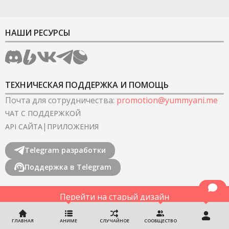
НАШИ РЕСУРСЫ
ТЕХНИЧЕСКАЯ ПОДДЕРЖКА И ПОМОЩЬ
Почта для сотрудничества
:
promotion@yummyani.me
ЧАТ С ПОДДЕРЖКОЙ
|
API САЙТА
ПРИЛОЖЕНИЯ
Telegram разработки
Поддержка в Telegram
Перейти на старый дизайн
©
2022-2026
YummyAnime.
Все права защищены
.
ГЛАВНАЯ
АНИМЕ
СЛУЧАЙНОЕ
СООБЩЕСТВО