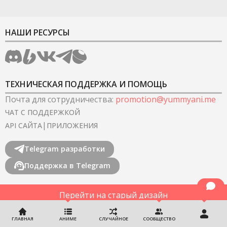
НАШИ РЕСУРСЫ
ТЕХНИЧЕСКАЯ ПОДДЕРЖКА И ПОМОЩЬ
Почта для сотрудничества
:
promotion@yummyani.me
ЧАТ С ПОДДЕРЖКОЙ
|
API САЙТА
ПРИЛОЖЕНИЯ
Telegram разработки
Поддержка в Telegram
Перейти на старый дизайн
©
2022-2026
YummyAnime.
Все права защищены
.
ГЛАВНАЯ
АНИМЕ
СЛУЧАЙНОЕ
СООБЩЕСТВО