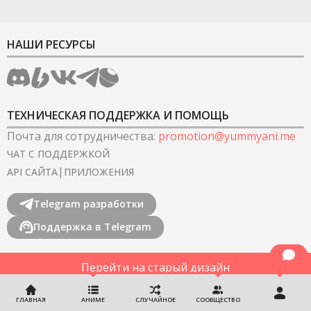
НАШИ РЕСУРСЫ
ТЕХНИЧЕСКАЯ ПОДДЕРЖКА И ПОМОЩЬ
Почта для сотрудничества
:
promotion@yummyani.me
ЧАТ С ПОДДЕРЖКОЙ
|
API САЙТА
ПРИЛОЖЕНИЯ
Telegram разработки
Поддержка в Telegram
Перейти на старый дизайн
©
2022-2026
YummyAnime.
Все права защищены
.
ГЛАВНАЯ
АНИМЕ
СЛУЧАЙНОЕ
СООБЩЕСТВО