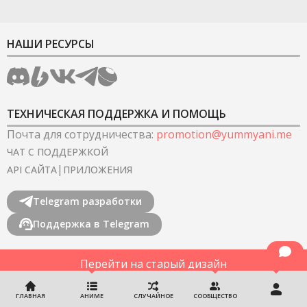
НАШИ РЕСУРСЫ
ТЕХНИЧЕСКАЯ ПОДДЕРЖКА И ПОМОЩЬ
Почта для сотрудничества
:
promotion@yummyani.me
ЧАТ С ПОДДЕРЖКОЙ
|
API САЙТА
ПРИЛОЖЕНИЯ
Telegram разработки
Поддержка в Telegram
Перейти на старый дизайн
©
2022-2026
YummyAnime.
Все права защищены
.
ГЛАВНАЯ
АНИМЕ
СЛУЧАЙНОЕ
СООБЩЕСТВО