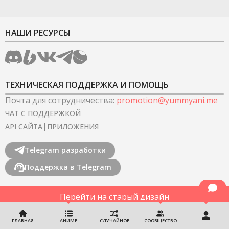
НАШИ РЕСУРСЫ
ТЕХНИЧЕСКАЯ ПОДДЕРЖКА И ПОМОЩЬ
Почта для сотрудничества
:
promotion@yummyani.me
ЧАТ С ПОДДЕРЖКОЙ
|
API САЙТА
ПРИЛОЖЕНИЯ
Telegram разработки
Поддержка в Telegram
Перейти на старый дизайн
©
2022-2026
YummyAnime.
Все права защищены
.
ГЛАВНАЯ
АНИМЕ
СЛУЧАЙНОЕ
СООБЩЕСТВО