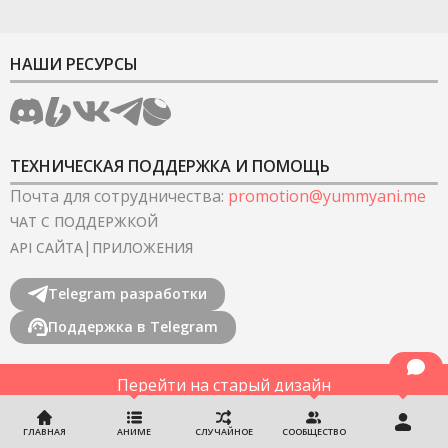
НАШИ РЕСУРСЫ
ТЕХНИЧЕСКАЯ ПОДДЕРЖКА И ПОМОЩЬ
Почта для сотрудничества
:
promotion@yummyani.me
ЧАТ С ПОДДЕРЖКОЙ
|
API САЙТА
ПРИЛОЖЕНИЯ
Telegram разработки
Поддержка в Telegram
Перейти на старый дизайн
©
2022-2026
YummyAnime.
Все права защищены
.
ГЛАВНАЯ
АНИМЕ
СЛУЧАЙНОЕ
СООБЩЕСТВО