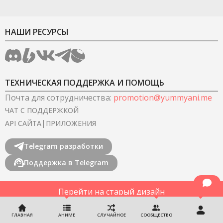
НАШИ РЕСУРСЫ
ТЕХНИЧЕСКАЯ ПОДДЕРЖКА И ПОМОЩЬ
Почта для сотрудничества
:
promotion@yummyani.me
ЧАТ С ПОДДЕРЖКОЙ
|
API САЙТА
ПРИЛОЖЕНИЯ
Telegram разработки
Поддержка в Telegram
Перейти на старый дизайн
©
2022-2026
YummyAnime.
Все права защищены
.
ГЛАВНАЯ
АНИМЕ
СЛУЧАЙНОЕ
СООБЩЕСТВО