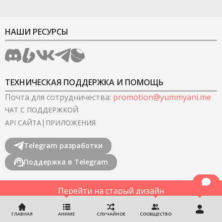
НАШИ РЕСУРСЫ
ТЕХНИЧЕСКАЯ ПОДДЕРЖКА И ПОМОЩЬ
Почта для сотрудничества
:
promotion@yummyani.me
ЧАТ С ПОДДЕРЖКОЙ
|
API САЙТА
ПРИЛОЖЕНИЯ
Telegram разработки
Поддержка в Telegram
Перейти на старый дизайн
©
2022-2026
YummyAnime.
Все права защищены
.
ГЛАВНАЯ
АНИМЕ
СЛУЧАЙНОЕ
СООБЩЕСТВО