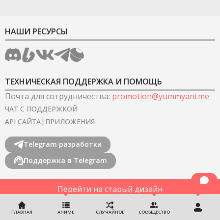
НАШИ РЕСУРСЫ
ТЕХНИЧЕСКАЯ ПОДДЕРЖКА И ПОМОЩЬ
Почта для сотрудничества
:
promotion@yummyani.me
ЧАТ С ПОДДЕРЖКОЙ
|
API САЙТА
ПРИЛОЖЕНИЯ
Telegram разработки
Поддержка в Telegram
Перейти на старый дизайн
©
2022-2026
YummyAnime.
Все права защищены
.
ГЛАВНАЯ
АНИМЕ
СЛУЧАЙНОЕ
СООБЩЕСТВО