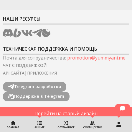
НАШИ РЕСУРСЫ
ТЕХНИЧЕСКАЯ ПОДДЕРЖКА И ПОМОЩЬ
Почта для сотрудничества
:
promotion@yummyani.me
ЧАТ С ПОДДЕРЖКОЙ
|
API САЙТА
ПРИЛОЖЕНИЯ
Telegram разработки
Поддержка в Telegram
Перейти на старый дизайн
©
2022-2026
YummyAnime.
Все права защищены
.
ГЛАВНАЯ
АНИМЕ
СЛУЧАЙНОЕ
СООБЩЕСТВО