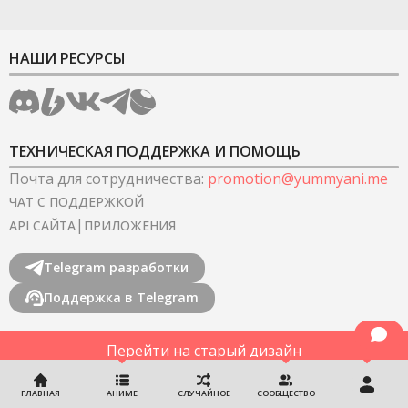
НАШИ РЕСУРСЫ
ТЕХНИЧЕСКАЯ ПОДДЕРЖКА И ПОМОЩЬ
Почта для сотрудничества
:
promotion@yummyani.me
ЧАТ С ПОДДЕРЖКОЙ
|
API САЙТА
ПРИЛОЖЕНИЯ
Telegram разработки
Поддержка в Telegram
Перейти на старый дизайн
©
2022-2026
YummyAnime.
Все права защищены
.
ГЛАВНАЯ
АНИМЕ
СЛУЧАЙНОЕ
СООБЩЕСТВО