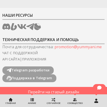
НАШИ РЕСУРСЫ
ТЕХНИЧЕСКАЯ ПОДДЕРЖКА И ПОМОЩЬ
Почта для сотрудничества
:
promotion@yummyani.me
ЧАТ С ПОДДЕРЖКОЙ
|
API САЙТА
ПРИЛОЖЕНИЯ
Telegram разработки
Поддержка в Telegram
Перейти на старый дизайн
©
2022-2026
YummyAnime.
Все права защищены
.
ГЛАВНАЯ
АНИМЕ
СЛУЧАЙНОЕ
СООБЩЕСТВО