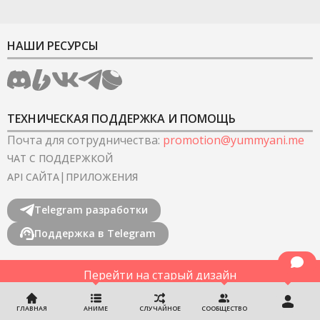
НАШИ РЕСУРСЫ
ТЕХНИЧЕСКАЯ ПОДДЕРЖКА И ПОМОЩЬ
Почта для сотрудничества
:
promotion@yummyani.me
ЧАТ С ПОДДЕРЖКОЙ
|
API САЙТА
ПРИЛОЖЕНИЯ
Telegram разработки
Поддержка в Telegram
Перейти на старый дизайн
©
2022-2026
YummyAnime.
Все права защищены
.
ГЛАВНАЯ
АНИМЕ
СЛУЧАЙНОЕ
СООБЩЕСТВО