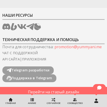
НАШИ РЕСУРСЫ
ТЕХНИЧЕСКАЯ ПОДДЕРЖКА И ПОМОЩЬ
Почта для сотрудничества
:
promotion@yummyani.me
ЧАТ С ПОДДЕРЖКОЙ
|
API САЙТА
ПРИЛОЖЕНИЯ
Telegram разработки
Поддержка в Telegram
Перейти на старый дизайн
©
2022-2026
YummyAnime.
Все права защищены
.
ГЛАВНАЯ
АНИМЕ
СЛУЧАЙНОЕ
СООБЩЕСТВО