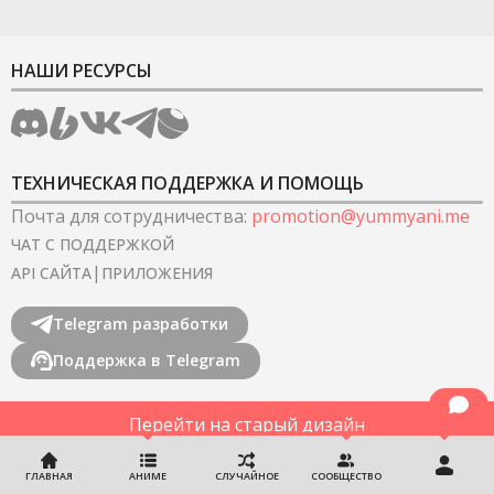
НАШИ РЕСУРСЫ
ТЕХНИЧЕСКАЯ ПОДДЕРЖКА И ПОМОЩЬ
Почта для сотрудничества
:
promotion@yummyani.me
ЧАТ С ПОДДЕРЖКОЙ
|
API САЙТА
ПРИЛОЖЕНИЯ
Telegram разработки
Поддержка в Telegram
Перейти на старый дизайн
©
2022-2026
YummyAnime.
Все права защищены
.
ГЛАВНАЯ
АНИМЕ
СЛУЧАЙНОЕ
СООБЩЕСТВО