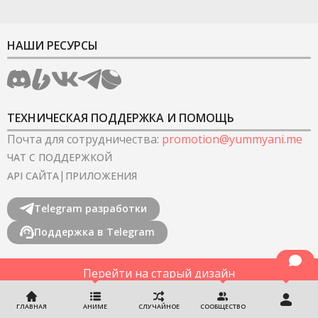
НАШИ РЕСУРСЫ
ТЕХНИЧЕСКАЯ ПОДДЕРЖКА И ПОМОЩЬ
Почта для сотрудничества
:
promotion@yummyani.me
ЧАТ С ПОДДЕРЖКОЙ
|
API САЙТА
ПРИЛОЖЕНИЯ
Telegram разработки
Поддержка в Telegram
Перейти на старый дизайн
©
2022-2026
YummyAnime.
Все права защищены
.
ГЛАВНАЯ
АНИМЕ
СЛУЧАЙНОЕ
СООБЩЕСТВО