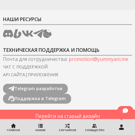
НАШИ РЕСУРСЫ
ТЕХНИЧЕСКАЯ ПОДДЕРЖКА И ПОМОЩЬ
Почта для сотрудничества
:
promotion@yummyani.me
ЧАТ С ПОДДЕРЖКОЙ
|
API САЙТА
ПРИЛОЖЕНИЯ
Telegram разработки
Поддержка в Telegram
Перейти на старый дизайн
©
2022-2026
YummyAnime.
Все права защищены
.
ГЛАВНАЯ
АНИМЕ
СЛУЧАЙНОЕ
СООБЩЕСТВО