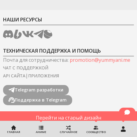
НАШИ РЕСУРСЫ
ТЕХНИЧЕСКАЯ ПОДДЕРЖКА И ПОМОЩЬ
Почта для сотрудничества
:
promotion@yummyani.me
ЧАТ С ПОДДЕРЖКОЙ
|
API САЙТА
ПРИЛОЖЕНИЯ
Telegram разработки
Поддержка в Telegram
Перейти на старый дизайн
©
2022-2026
YummyAnime.
Все права защищены
.
ГЛАВНАЯ
АНИМЕ
СЛУЧАЙНОЕ
СООБЩЕСТВО