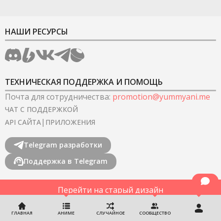
НАШИ РЕСУРСЫ
ТЕХНИЧЕСКАЯ ПОДДЕРЖКА И ПОМОЩЬ
Почта для сотрудничества
:
promotion@yummyani.me
ЧАТ С ПОДДЕРЖКОЙ
|
API САЙТА
ПРИЛОЖЕНИЯ
Telegram разработки
Поддержка в Telegram
Перейти на старый дизайн
©
2022-2026
YummyAnime.
Все права защищены
.
ГЛАВНАЯ
АНИМЕ
СЛУЧАЙНОЕ
СООБЩЕСТВО