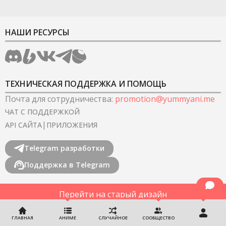
НАШИ РЕСУРСЫ
ТЕХНИЧЕСКАЯ ПОДДЕРЖКА И ПОМОЩЬ
Почта для сотрудничества
:
promotion@yummyani.me
ЧАТ С ПОДДЕРЖКОЙ
|
API САЙТА
ПРИЛОЖЕНИЯ
Telegram разработки
Поддержка в Telegram
Перейти на старый дизайн
©
2022-2026
YummyAnime.
Все права защищены
.
ГЛАВНАЯ
АНИМЕ
СЛУЧАЙНОЕ
СООБЩЕСТВО