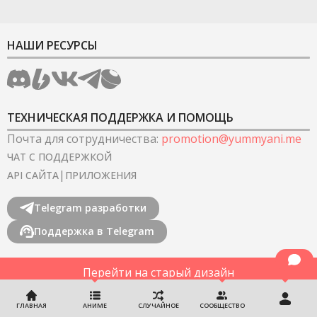
НАШИ РЕСУРСЫ
ТЕХНИЧЕСКАЯ ПОДДЕРЖКА И ПОМОЩЬ
Почта для сотрудничества
:
promotion@yummyani.me
ЧАТ С ПОДДЕРЖКОЙ
|
API САЙТА
ПРИЛОЖЕНИЯ
Telegram разработки
Поддержка в Telegram
Перейти на старый дизайн
©
2022-2026
YummyAnime.
Все права защищены
.
ГЛАВНАЯ
АНИМЕ
СЛУЧАЙНОЕ
СООБЩЕСТВО