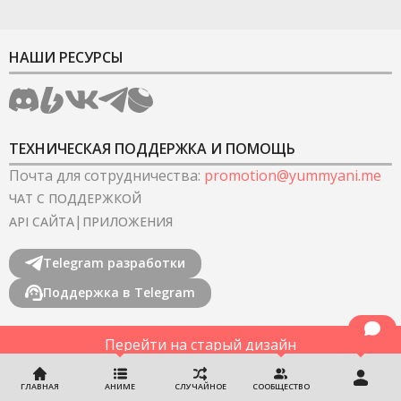
НАШИ РЕСУРСЫ
ТЕХНИЧЕСКАЯ ПОДДЕРЖКА И ПОМОЩЬ
Почта для сотрудничества
:
promotion@yummyani.me
ЧАТ С ПОДДЕРЖКОЙ
|
API САЙТА
ПРИЛОЖЕНИЯ
Telegram разработки
Поддержка в Telegram
Перейти на старый дизайн
©
2022-2026
YummyAnime.
Все права защищены
.
ГЛАВНАЯ
АНИМЕ
СЛУЧАЙНОЕ
СООБЩЕСТВО