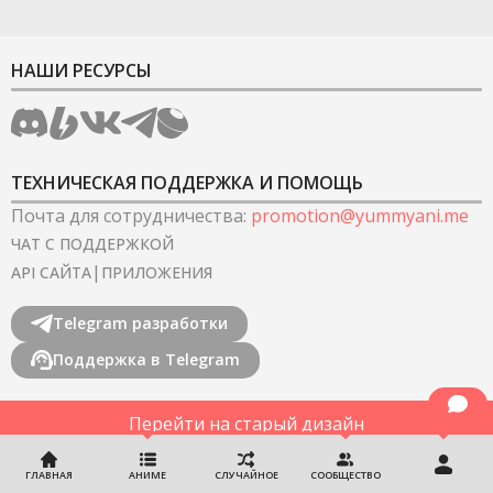
НАШИ РЕСУРСЫ
ТЕХНИЧЕСКАЯ ПОДДЕРЖКА И ПОМОЩЬ
Почта для сотрудничества
:
promotion@yummyani.me
ЧАТ С ПОДДЕРЖКОЙ
|
API САЙТА
ПРИЛОЖЕНИЯ
Telegram разработки
Поддержка в Telegram
Перейти на старый дизайн
©
2022-2026
YummyAnime.
Все права защищены
.
ГЛАВНАЯ
АНИМЕ
СЛУЧАЙНОЕ
СООБЩЕСТВО