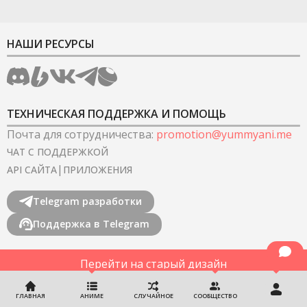
НАШИ РЕСУРСЫ
ТЕХНИЧЕСКАЯ ПОДДЕРЖКА И ПОМОЩЬ
Почта для сотрудничества
:
promotion@yummyani.me
ЧАТ С ПОДДЕРЖКОЙ
|
API САЙТА
ПРИЛОЖЕНИЯ
Telegram разработки
Поддержка в Telegram
Перейти на старый дизайн
©
2022-2026
YummyAnime.
Все права защищены
.
ГЛАВНАЯ
АНИМЕ
СЛУЧАЙНОЕ
СООБЩЕСТВО