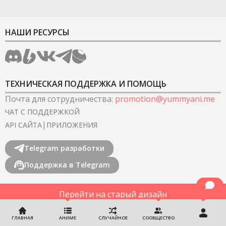
НАШИ РЕСУРСЫ
ТЕХНИЧЕСКАЯ ПОДДЕРЖКА И ПОМОЩЬ
Почта для сотрудничества
:
promotion@yummyani.me
ЧАТ С ПОДДЕРЖКОЙ
|
API САЙТА
ПРИЛОЖЕНИЯ
Telegram разработки
Поддержка в Telegram
Перейти на старый дизайн
©
2022-2026
YummyAnime.
Все права защищены
.
ГЛАВНАЯ
АНИМЕ
СЛУЧАЙНОЕ
СООБЩЕСТВО