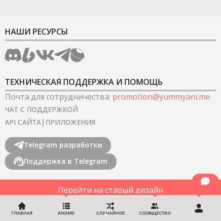
НАШИ РЕСУРСЫ
ТЕХНИЧЕСКАЯ ПОДДЕРЖКА И ПОМОЩЬ
Почта для сотрудничества
:
promotion@yummyani.me
ЧАТ С ПОДДЕРЖКОЙ
|
API САЙТА
ПРИЛОЖЕНИЯ
Telegram разработки
Поддержка в Telegram
Перейти на старый дизайн
©
2022-2026
YummyAnime.
Все права защищены
.
ГЛАВНАЯ
АНИМЕ
СЛУЧАЙНОЕ
СООБЩЕСТВО