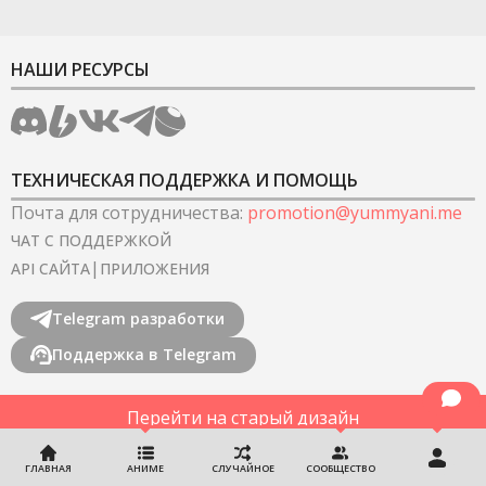
НАШИ РЕСУРСЫ
ТЕХНИЧЕСКАЯ ПОДДЕРЖКА И ПОМОЩЬ
Почта для сотрудничества
:
promotion@yummyani.me
ЧАТ С ПОДДЕРЖКОЙ
|
API САЙТА
ПРИЛОЖЕНИЯ
Telegram разработки
Поддержка в Telegram
Перейти на старый дизайн
©
2022-2026
YummyAnime.
Все права защищены
.
ГЛАВНАЯ
АНИМЕ
СЛУЧАЙНОЕ
СООБЩЕСТВО