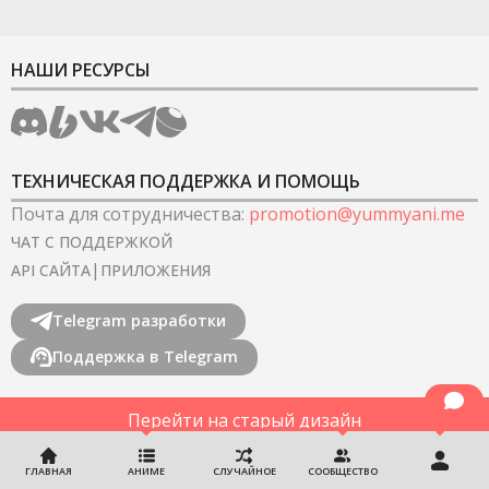
НАШИ РЕСУРСЫ
ТЕХНИЧЕСКАЯ ПОДДЕРЖКА И ПОМОЩЬ
Почта для сотрудничества
:
promotion@yummyani.me
ЧАТ С ПОДДЕРЖКОЙ
|
API САЙТА
ПРИЛОЖЕНИЯ
Telegram разработки
Поддержка в Telegram
Перейти на старый дизайн
©
2022-2026
YummyAnime.
Все права защищены
.
ГЛАВНАЯ
АНИМЕ
СЛУЧАЙНОЕ
СООБЩЕСТВО