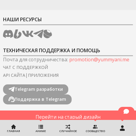
НАШИ РЕСУРСЫ
ТЕХНИЧЕСКАЯ ПОДДЕРЖКА И ПОМОЩЬ
Почта для сотрудничества
:
promotion@yummyani.me
ЧАТ С ПОДДЕРЖКОЙ
|
API САЙТА
ПРИЛОЖЕНИЯ
Telegram разработки
Поддержка в Telegram
Перейти на старый дизайн
©
2022-2026
YummyAnime.
Все права защищены
.
ГЛАВНАЯ
АНИМЕ
СЛУЧАЙНОЕ
СООБЩЕСТВО