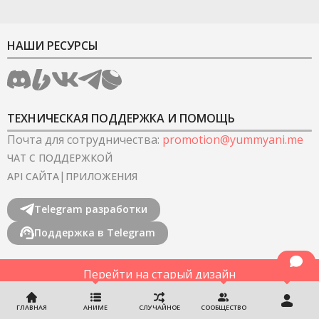
НАШИ РЕСУРСЫ
ТЕХНИЧЕСКАЯ ПОДДЕРЖКА И ПОМОЩЬ
Почта для сотрудничества
:
promotion@yummyani.me
ЧАТ С ПОДДЕРЖКОЙ
|
API САЙТА
ПРИЛОЖЕНИЯ
Telegram разработки
Поддержка в Telegram
Перейти на старый дизайн
©
2022-2026
YummyAnime.
Все права защищены
.
ГЛАВНАЯ
АНИМЕ
СЛУЧАЙНОЕ
СООБЩЕСТВО