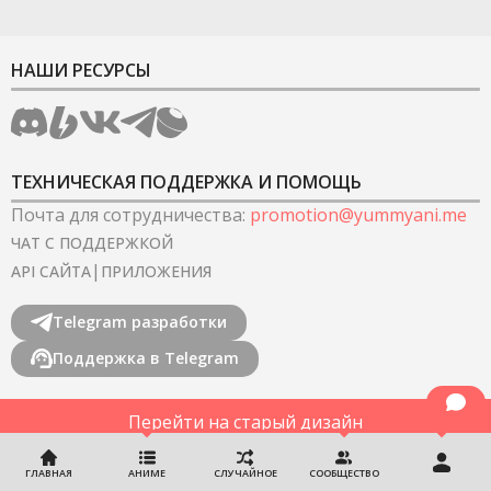
НАШИ РЕСУРСЫ
ТЕХНИЧЕСКАЯ ПОДДЕРЖКА И ПОМОЩЬ
Почта для сотрудничества
:
promotion@yummyani.me
ЧАТ С ПОДДЕРЖКОЙ
|
API САЙТА
ПРИЛОЖЕНИЯ
Telegram разработки
Поддержка в Telegram
Перейти на старый дизайн
©
2022-2026
YummyAnime.
Все права защищены
.
ГЛАВНАЯ
АНИМЕ
СЛУЧАЙНОЕ
СООБЩЕСТВО