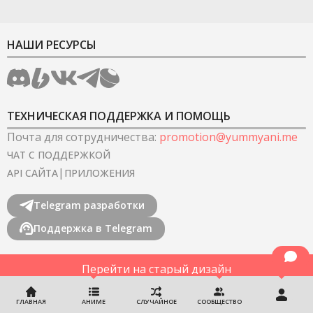
НАШИ РЕСУРСЫ
ТЕХНИЧЕСКАЯ ПОДДЕРЖКА И ПОМОЩЬ
Почта для сотрудничества
:
promotion@yummyani.me
ЧАТ С ПОДДЕРЖКОЙ
|
API САЙТА
ПРИЛОЖЕНИЯ
Telegram разработки
Поддержка в Telegram
Перейти на старый дизайн
©
2022-2026
YummyAnime.
Все права защищены
.
ГЛАВНАЯ
АНИМЕ
СЛУЧАЙНОЕ
СООБЩЕСТВО