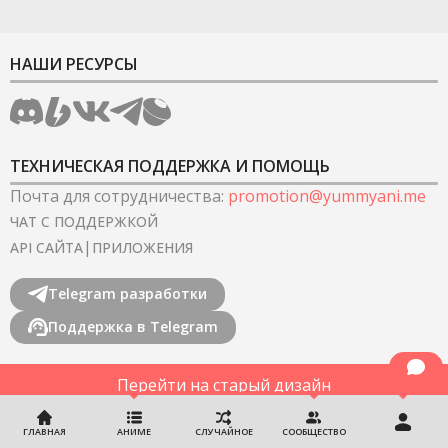
НАШИ РЕСУРСЫ
ТЕХНИЧЕСКАЯ ПОДДЕРЖКА И ПОМОЩЬ
Почта для сотрудничества
:
promotion@yummyani.me
ЧАТ С ПОДДЕРЖКОЙ
|
API САЙТА
ПРИЛОЖЕНИЯ
Telegram разработки
Поддержка в Telegram
Перейти на старый дизайн
©
2022-2026
YummyAnime.
Все права защищены
.
ГЛАВНАЯ
АНИМЕ
СЛУЧАЙНОЕ
СООБЩЕСТВО