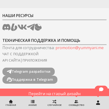
НАШИ РЕСУРСЫ
ТЕХНИЧЕСКАЯ ПОДДЕРЖКА И ПОМОЩЬ
Почта для сотрудничества
:
promotion@yummyani.me
ЧАТ С ПОДДЕРЖКОЙ
|
API САЙТА
ПРИЛОЖЕНИЯ
Telegram разработки
Поддержка в Telegram
Перейти на старый дизайн
©
2022-2026
YummyAnime.
Все права защищены
.
ГЛАВНАЯ
АНИМЕ
СЛУЧАЙНОЕ
СООБЩЕСТВО