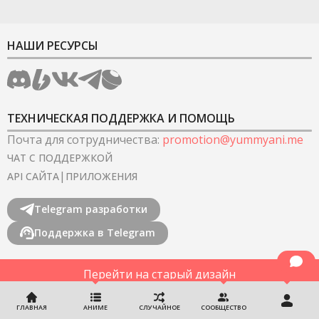
НАШИ РЕСУРСЫ
ТЕХНИЧЕСКАЯ ПОДДЕРЖКА И ПОМОЩЬ
Почта для сотрудничества
:
promotion@yummyani.me
ЧАТ С ПОДДЕРЖКОЙ
|
API САЙТА
ПРИЛОЖЕНИЯ
Telegram разработки
Поддержка в Telegram
Перейти на старый дизайн
©
2022-2026
YummyAnime.
Все права защищены
.
ГЛАВНАЯ
АНИМЕ
СЛУЧАЙНОЕ
СООБЩЕСТВО