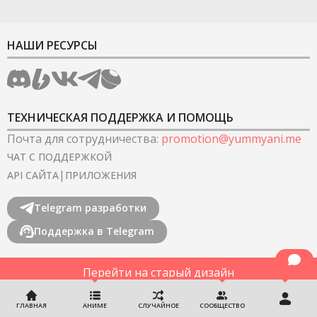
НАШИ РЕСУРСЫ
ТЕХНИЧЕСКАЯ ПОДДЕРЖКА И ПОМОЩЬ
Почта для сотрудничества
:
promotion@yummyani.me
ЧАТ С ПОДДЕРЖКОЙ
|
API САЙТА
ПРИЛОЖЕНИЯ
Telegram разработки
Поддержка в Telegram
Перейти на старый дизайн
©
2022-2026
YummyAnime.
Все права защищены
.
ГЛАВНАЯ
АНИМЕ
СЛУЧАЙНОЕ
СООБЩЕСТВО