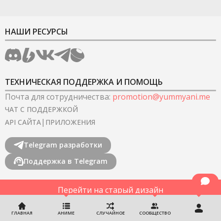
НАШИ РЕСУРСЫ
ТЕХНИЧЕСКАЯ ПОДДЕРЖКА И ПОМОЩЬ
Почта для сотрудничества
:
promotion@yummyani.me
ЧАТ С ПОДДЕРЖКОЙ
|
API САЙТА
ПРИЛОЖЕНИЯ
Telegram разработки
Поддержка в Telegram
Перейти на старый дизайн
©
2022-2026
YummyAnime.
Все права защищены
.
ГЛАВНАЯ
АНИМЕ
СЛУЧАЙНОЕ
СООБЩЕСТВО